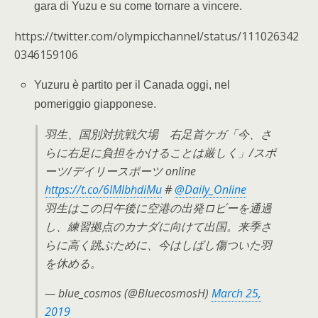
gara di Yuzu e su come tornare a vincere.
https://twitter.com/olympicchannel/status/111026342
0346159106
Yuzuru è partito per il Canada oggi, nel
pomeriggio giapponese.
羽生、国別対抗戦欠場 右足首ケガ「今、さ
らに右足に負担をかけることは厳しく」/スポ
ーツ/デイリースポーツ online
https://t.co/6IMlbhdiMu
#
@Daily_Online
羽生はこの日午後に空港の出発ロビーを通過
し、練習拠点のカナダに向けて出国。来季さ
らに高く跳ぶために、今はしばし傷ついた羽
を休める。
— blue_cosmos (@BluecosmosH)
March 25,
2019