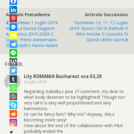
Articolo Precedente
Articolo Successivo
YuzuNews 1 Luglio 2019:
YuzuNews 10, 11, 12 Luglio
Inizia La Nuova Stagione
2019: Nuovo CM Di Bathclin E
Agonistica 2019-2020! 2
Altre Notizie E Curiosità Di
Luglio: Primo Anniversario
Questi Ultimi Giorni
Del People's Honor Award
4 risposte
Lily ROMANIA Bucharest ora 03,20
4 Luglio 2019
Regarding Isabella,s June 27 comment, my dear to
what body deserves to be highlighted! Though not
very tall it is very well proportioned and very
harmonious.
Or can he fancy fans? Why not? Anyway, she,s
becoming more sexy!
How about the end of the collaboration with P&G
probably ended the