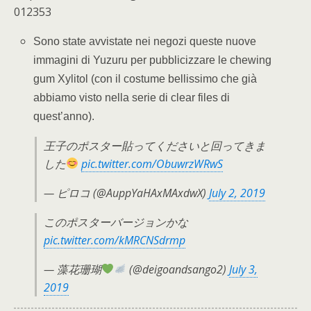
012353
Sono state avvistate nei negozi queste nuove
immagini di Yuzuru per pubblicizzare le chewing
gum Xylitol (con il costume bellissimo che già
abbiamo visto nella serie di clear files di
quest’anno).
王子のポスター貼ってくださいと回ってきま
した
pic.twitter.com/ObuwrzWRwS
— ピロコ (@AuppYaHAxMAxdwX)
July 2, 2019
このポスターバージョンかな
pic.twitter.com/kMRCNSdrmp
— 藻花珊瑚
(@deigoandsango2)
July 3,
2019