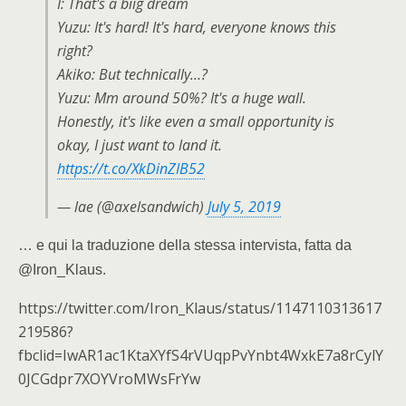
I: That's a biig dream
Yuzu: It's hard! It's hard, everyone knows this
right?
Akiko: But technically…?
Yuzu: Mm around 50%? It's a huge wall.
Honestly, it's like even a small opportunity is
okay, I just want to land it.
https://t.co/XkDinZIB52
— lae (@axelsandwich)
July 5, 2019
… e qui la traduzione della stessa intervista, fatta da
@Iron_Klaus.
https://twitter.com/Iron_Klaus/status/1147110313617
219586?
fbclid=IwAR1ac1KtaXYfS4rVUqpPvYnbt4WxkE7a8rCylY
0JCGdpr7XOYVroMWsFrYw