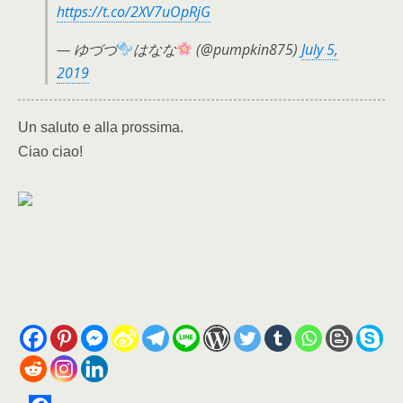
https://t.co/2XV7uOpRjG
— ゆづづ
はなな
(@pumpkin875)
July 5,
2019
Un saluto e alla prossima.
Ciao ciao!