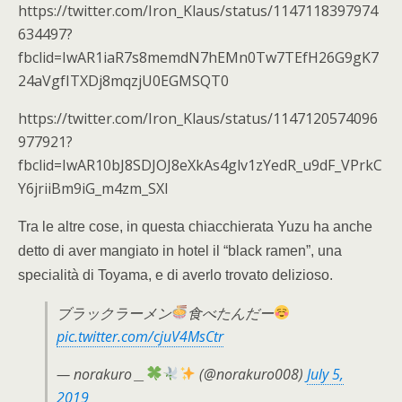
https://twitter.com/Iron_Klaus/status/1147118397974
634497?
fbclid=IwAR1iaR7s8memdN7hEMn0Tw7TEfH26G9gK7
24aVgfITXDj8mqzjU0EGMSQT0
https://twitter.com/Iron_Klaus/status/1147120574096
977921?
fbclid=IwAR10bJ8SDJOJ8eXkAs4glv1zYedR_u9dF_VPrkC
Y6jriiBm9iG_m4zm_SXI
Tra le altre cose, in questa chiacchierata Yuzu ha anche
detto di aver mangiato in hotel il “black ramen”, una
specialità di Toyama, e di averlo trovato delizioso.
ブラックラーメン
食べたんだー
pic.twitter.com/cjuV4MsCtr
— norakuro＿
(@norakuro008)
July 5,
2019