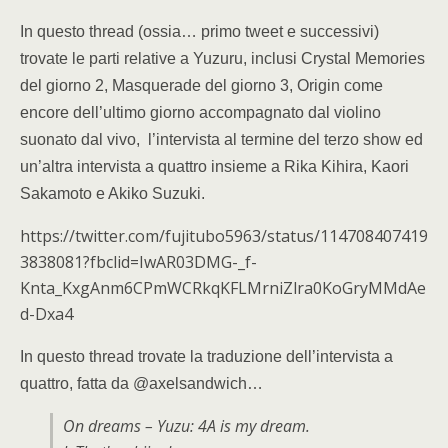
In questo thread (ossia… primo tweet e successivi)
trovate le parti relative a Yuzuru, inclusi Crystal Memories
del giorno 2, Masquerade del giorno 3, Origin come
encore dell’ultimo giorno accompagnato dal violino
suonato dal vivo, l’intervista al termine del terzo show ed
un’altra intervista a quattro insieme a Rika Kihira, Kaori
Sakamoto e Akiko Suzuki.
https://twitter.com/fujitubo5963/status/114708407419
3838081?fbclid=IwAR03DMG-_f-
Knta_KxgAnm6CPmWCRkqKFLMrniZlra0KoGryMMdAe
d-Dxa4
In questo thread trovate la traduzione dell’intervista a
quattro, fatta da @axelsandwich…
On dreams – Yuzu: 4A is my dream.