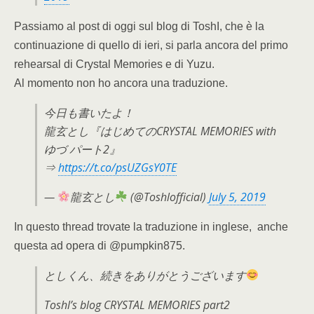
Passiamo al post di oggi sul blog di ToshI, che è la
continuazione di quello di ieri, si parla ancora del primo
rehearsal di Crystal Memories e di Yuzu.
Al momento non ho ancora una traduzione.
今日も書いたよ！
龍玄とし『はじめてのCRYSTAL MEMORIES with
ゆづ パート2』
⇒
https://t.co/psUZGsY0TE
—
龍玄とし
(@Toshlofficial)
July 5, 2019
In questo thread trovate la traduzione in inglese, anche
questa ad opera di @pumpkin875.
としくん、続きをありがとうございます
Toshl’s blog CRYSTAL MEMORIES part2